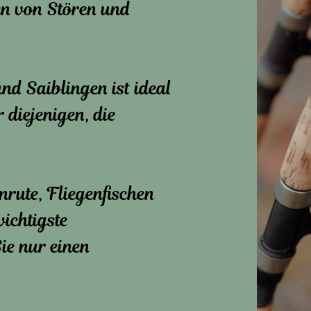
en von Stören und
nd Saiblingen ist ideal
 diejenigen, die
nrute, Fliegenfischen
wichtigste
ie nur einen