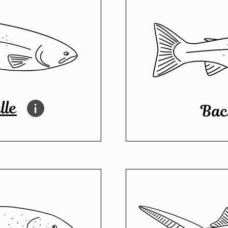
lle
Bac