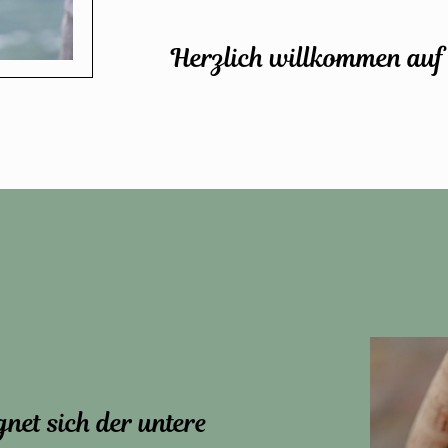
Herzlich willkommen auf
gnet sich der untere